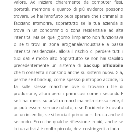
valore. Ad iniziare chiaramente da computer fissi,
portatili, memorie e quanto di più evidente possono
trovare. Se hai l’antifurto puoi sperare che i criminali si
facciano intimorire, soprattutto se la tua azienda si
trova in un condominio o zona residenziale ad alta
intensità. Ma se quel giorno l’impianto non funzionava
o se ti trovi in zona artigianale/industriale a bassa
intensità residenziale, allora il rischio di perdere tutti i
tuoi dati è molto alto. Soprattutto se non hai stabilito
precedentemente un sistema di
backup affidabile
che ti consenta il ripristino anche su sistemi nuovi. Già,
perchè se il backup, come spesso purtroppo accade, lo
fai sulle stesse macchine ove si trovano i file di
produzione, allora perdi i primi così come i secondi. E
se li hai messi su un’altra macchina nella stessa sede, il
pc può essere sempre rubato, o se l’incidente è dovuto
ad un incendio, se si brucia il primo pc si brucia anche il
secondo. Ecco che qualche riflessione in più, anche se
la tua attività è molto piccola, devi costringerti a farla.