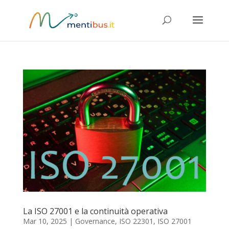
La ISO 27001 e la continuità operativa
Mar 10, 2025
|
Governance
,
ISO 22301
,
ISO 27001